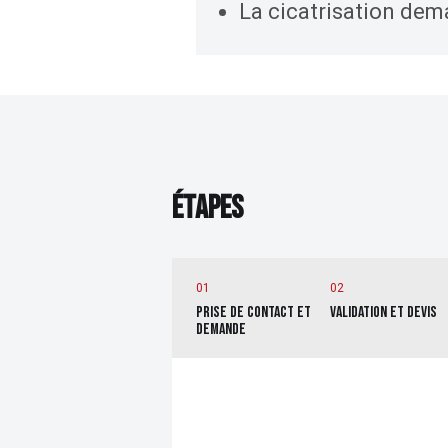
La cicatrisation deman
ÉTAPES
É
T
A
P
E
S
01
02
PRISE DE CONTACT ET
VALIDATION ET DEVIS
DEMANDE