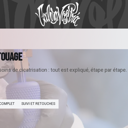
TATOUAGE
T
O
U
A
G
E
oins de cicatrisation : tout est expliqué, étape par étape.
Kid Baz
Lady Venus
Le labo d'elo
Tatouages Flash
À PROPOS
COMPLET
SUIVI ET RETOUCHES
Le Processus
Trouver un artiste