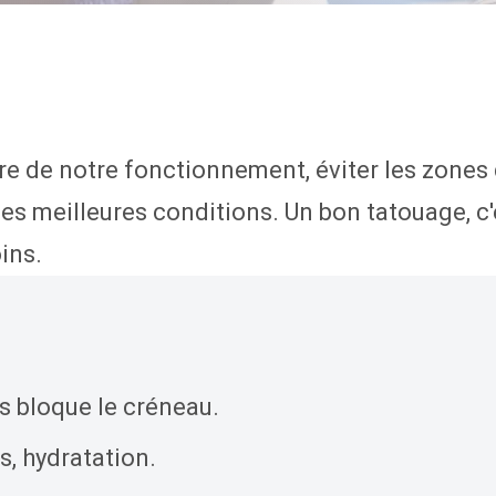
Détatouage Laser
Guides & Inspiration
La Boutique
FAQ
re de notre fonctionnement, éviter les zones
Contactez Nous
les meilleures conditions. Un bon tatouage, c
ins.
s bloque le créneau.
as, hydratation.