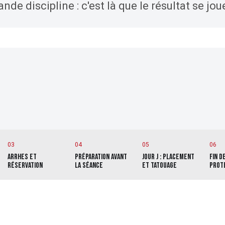
de discipline : c'est là que le résultat se jou
03
04
05
06
ARRHES ET
PRÉPARATION AVANT
JOUR J : PLACEMENT
FIN D
RÉSERVATION
LA SÉANCE
ET TATOUAGE
PROT