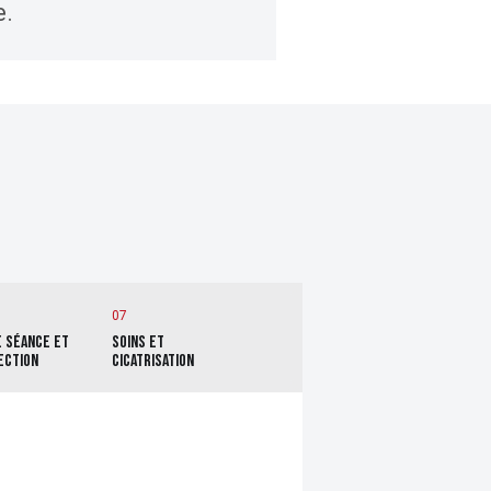
e.
07
E SÉANCE ET
SOINS ET
ECTION
CICATRISATION