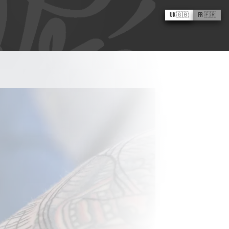
UK 🇬🇧
FR 🇫🇷
La dame aux
serpents
Boris le Piaf
Ivan V Cruz