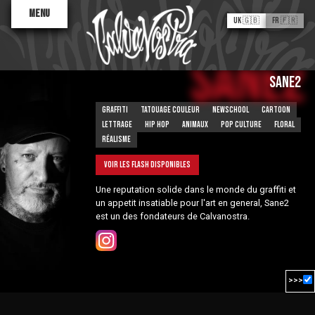
Menu
UK 🇬🇧
FR 🇫🇷
Sane2
SANE2
Graffiti
Tatouage couleur
Newschool
Cartoon
Lettrage
Hip hop
Animaux
Pop culture
Floral
Réalisme
Voir les flash disponibles
Valentine
Une reputation solide dans le monde du graffiti et
Antoinette
Kid Baz
un appetit insatiable pour l'art en general, Sane2
est un des fondateurs de Calvanostra.
Tatouages Flash
À PROPOS
Le Processus
Trouver un artiste