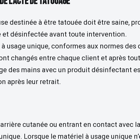
 DE L’ACTE DE TATOUAGE
Détatouage Laser
 destinée à être tatouée doit être saine, prop
Guides & Inspiration
et désinfectée avant toute intervention.
La Boutique
s à usage unique, conformes aux normes des 
FAQ
Contactez Nous
nt changés entre chaque client et après tou
e des mains avec un produit désinfectant est
n après leur retrait.
barrière cutanée ou entrant en contact avec 
 unique. Lorsque le matériel à usage unique n’e