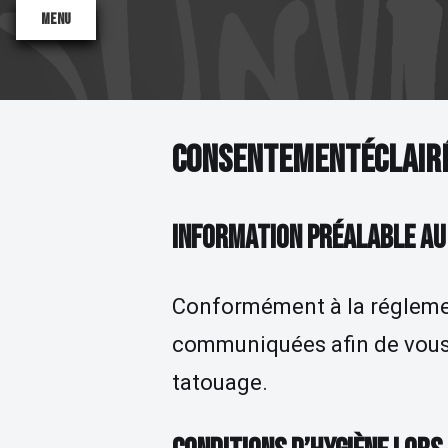
Menu
CONSENTEMENT ÉCLAIRÉ
C
O
N
S
E
N
T
E
M
E
N
T
É
C
L
A
I
R
INFORMATION PRÉALABLE A
Valentine
Antoinette
Sane2
Conformément à la réglemen
communiquées afin de vous 
tatouage.