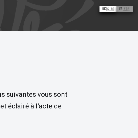
UK 🇬🇧
FR 🇫🇷
La dame aux
serpents
Boris le Piaf
Ivan V Cruz
ns suivantes vous sont
 éclairé à l’acte de