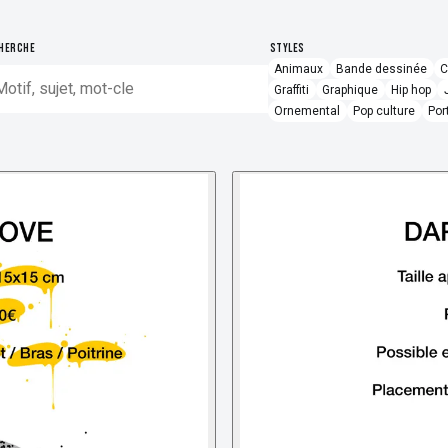
Détatouage Laser
HERCHE
STYLES
Guides & Inspiration
Animaux
Bande dessinée
C
Graffiti
Graphique
Hip hop
La Boutique
Ornemental
Pop culture
Por
FAQ
Contactez Nous