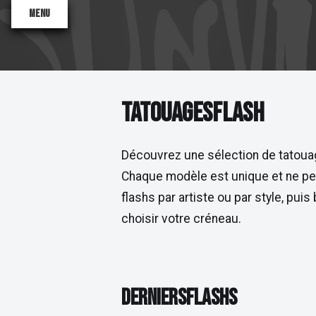
Menu
TATOUAGES FLASH
T
A
T
O
U
A
G
E
S
F
L
A
S
H
Découvrez une sélection de tatouag
Chaque modèle est unique et ne peu
Valentine
flashs par artiste ou par style, pui
Antoinette
Sane2
choisir votre créneau.
DERNIERS FLASHS
D
E
R
N
I
E
R
S
F
L
A
S
H
S