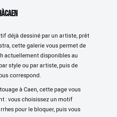
SH À CAEN
H
À
C
A
E
N
if déjà dessiné par un artiste, prêt
stra, cette galerie vous permet de
sh actuellement disponibles au
par style ou par artiste, puis de
 vous correspond.
atouage à Caen, cette page vous
t : vous choisissez un motif
arrhes pour le bloquer, puis vous