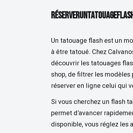
RÉSERVER UN TATOUAGE FLA
R
É
S
E
R
V
E
R
U
N
T
A
T
O
U
A
G
E
F
L
A
S
Un tatouage flash est un mot
à être tatoué. Chez Calvano
découvrir les tatouages fla
shop, de filtrer les modèles 
réserver en ligne celui qui
Si vous cherchez un flash t
permet d’avancer rapidemen
disponible, vous réglez les 