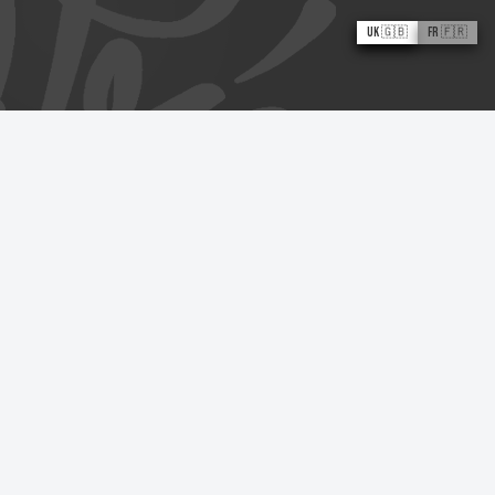
UK 🇬🇧
FR 🇫🇷
La dame aux
serpents
Boris le Piaf
Ivan V Cruz