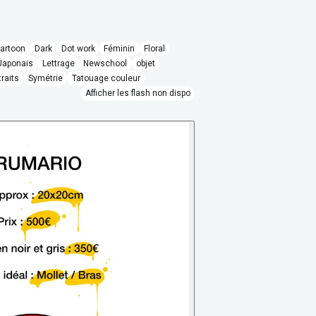
artoon
Dark
Dot work
Féminin
Floral
Japonais
Lettrage
Newschool
objet
traits
Symétrie
Tatouage couleur
Afficher les flash non dispo