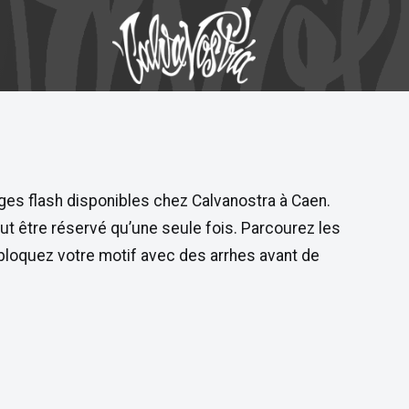
es flash disponibles chez Calvanostra à Caen.
t être réservé qu’une seule fois. Parcourez les
s bloquez votre motif avec des arrhes avant de
Kid Baz
Lady Venus
Le labo d'elo
Tatouages Flash
À PROPOS
Le Processus
Trouver un artiste