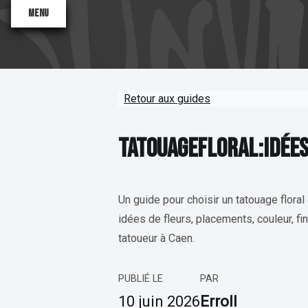
Menu
Retour aux guides
TATOUAGE FLORAL : IDÉ
T
A
T
O
U
A
G
E
F
L
O
R
A
L
:
I
D
É
E
Valentine
Antoinette
Sane2
Un guide pour choisir un tatouage floral q
idées de fleurs, placements, couleur, fi
tatoueur à Caen.
PUBLIÉ LE
PAR
10 juin 2026
Erroll