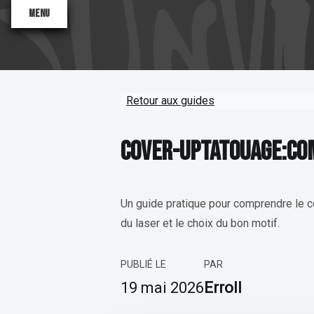
Menu
Retour aux guides
COVER-UP TATOUAGE : 
C
O
V
E
R
-
U
P
T
A
T
O
U
A
G
E
:
C
O
Valentine
Antoinette
Sane2
Un guide pratique pour comprendre le co
du laser et le choix du bon motif.
PUBLIÉ LE
PAR
19 mai 2026
Erroll