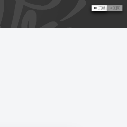
UK 🇬🇧
FR 🇫🇷
La dame aux
serpents
Boris le Piaf
Ivan V Cruz