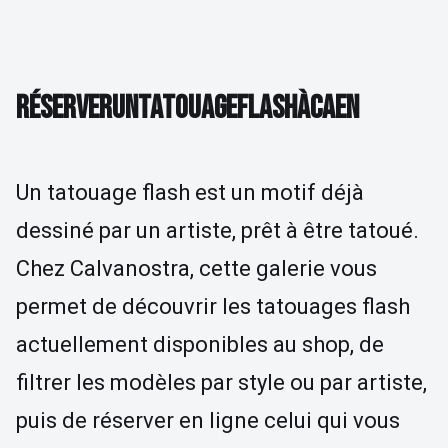
RÉSERVER UN TATOUAGE FLASH À CAEN
R
É
S
E
R
V
E
R
U
N
T
A
T
O
U
A
G
E
F
L
A
S
H
À
C
A
E
N
Un tatouage flash est un motif déjà
dessiné par un artiste, prêt à être tatoué.
Chez Calvanostra, cette galerie vous
permet de découvrir les tatouages flash
actuellement disponibles au shop, de
filtrer les modèles par style ou par artiste,
puis de réserver en ligne celui qui vous