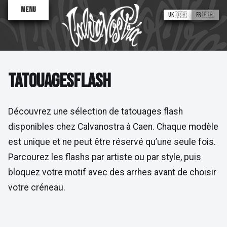
Menu
UK 🇬🇧
FR 🇫🇷
TATOUAGES FLASH
T
A
T
O
U
A
G
E
S
F
L
A
S
H
Découvrez une sélection de tatouages flash
disponibles chez Calvanostra à Caen. Chaque modèle
Valentine
est unique et ne peut être réservé qu’une seule fois.
Antoinette
Sane2
Parcourez les flashs par artiste ou par style, puis
Tatouages Flash
bloquez votre motif avec des arrhes avant de choisir
À PROPOS
votre créneau.
Le Processus
Trouver un artiste