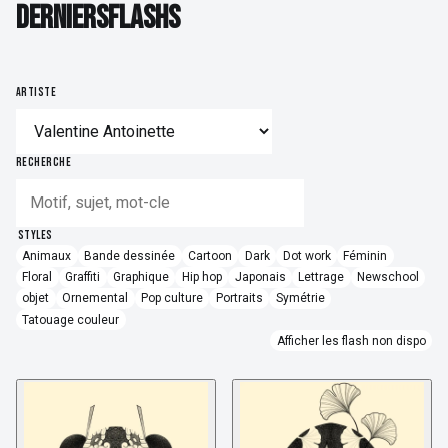
DERNIERS FLASHS
D
E
R
N
I
E
R
S
F
L
A
S
H
S
Détatouage Laser
Guides & Inspiration
ARTISTE
La Boutique
FAQ
RECHERCHE
Contactez Nous
STYLES
Animaux
Bande dessinée
Cartoon
Dark
Dot work
Féminin
Floral
Graffiti
Graphique
Hip hop
Japonais
Lettrage
Newschool
objet
Ornemental
Pop culture
Portraits
Symétrie
Tatouage couleur
Afficher les flash non dispo