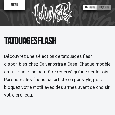
Menu
UK 🇬🇧
FR 🇫🇷
TATOUAGES FLASH
T
A
T
O
U
A
G
E
S
F
L
A
S
H
Découvrez une sélection de tatouages flash
disponibles chez Calvanostra à Caen. Chaque modèle
Valentine
est unique et ne peut être réservé qu’une seule fois.
Antoinette
Sane2
Parcourez les flashs par artiste ou par style, puis
Tatouages Flash
bloquez votre motif avec des arrhes avant de choisir
À PROPOS
votre créneau.
Le Processus
Trouver un artiste