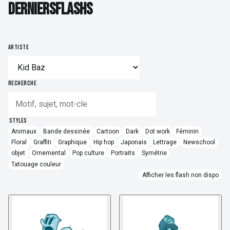
DERNIERS FLASHS
D
E
R
N
I
E
R
S
F
L
A
S
H
S
Détatouage Laser
Guides & Inspiration
ARTISTE
La Boutique
FAQ
RECHERCHE
Contactez Nous
STYLES
Animaux
Bande dessinée
Cartoon
Dark
Dot work
Féminin
Floral
Graffiti
Graphique
Hip hop
Japonais
Lettrage
Newschool
objet
Ornemental
Pop culture
Portraits
Symétrie
Tatouage couleur
Afficher les flash non dispo