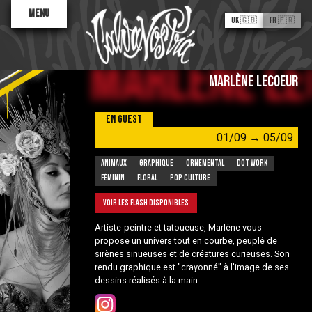
Menu
UK 🇬🇧
FR 🇫🇷
Marlène Lecoeur
MARLÈNE LECOEUR
01/09 → 05/09
Animaux
Graphique
Ornemental
Dot work
Féminin
Floral
Pop culture
Valentine
Antoinette
Sane2
Voir les flash disponibles
Tatouages Flash
Artiste-peintre et tatoueuse, Marlène vous
propose un univers tout en courbe, peuplé de
À PROPOS
sirènes sinueuses et de créatures curieuses. Son
rendu graphique est "crayonné" à l'image de ses
dessins réalisés à la main.
Le Processus
Trouver un artiste