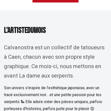
L'ARTISTE DU MOIS
L
'
A
R
T
I
S
T
E
D
U
M
O
I
S
Calvanostra est un collectif de tatoueurs
à Caen, chacun avec son propre style
graphique. Ce mois-ci, nous mettons en
avant La dame aux serpents.
Son univers s’inspire de l’esthétique japonaise, avec un
tracé exclusivement noir… et une petite passion pour les
serpents 🐍 Elle adore créer des pièces uniques, parfois
porteuses d’histoires, parfois juste pour le plaisir 😝