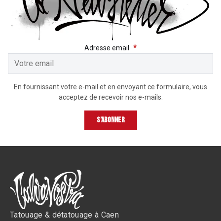
RECEVEZ LES DERNIÈRE
Adresse email
*
En fournissant votre e-mail et en envoyant ce formulaire, vous
acceptez de recevoir nos e-mails.
S’abonner
Tatouage & détatouage à Caen