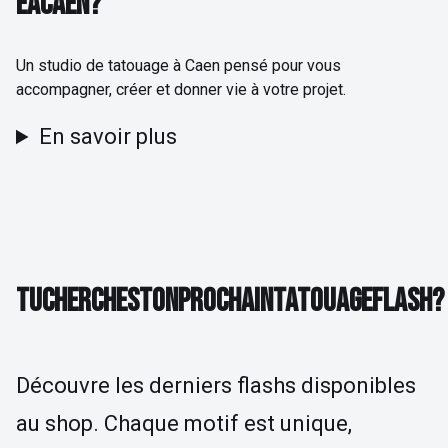
E
À
C
A
E
N
?
Un studio de tatouage à Caen pensé pour vous
accompagner, créer et donner vie à votre projet.
En savoir plus
TU CHERCHES TON PROCHAIN TATOUAGE FLAS
T
U
C
H
E
R
C
H
E
S
T
O
N
P
R
O
C
H
A
I
N
T
A
T
O
U
A
G
E
F
L
A
S
H
?
Découvre les derniers flashs disponibles
au shop. Chaque motif est unique,