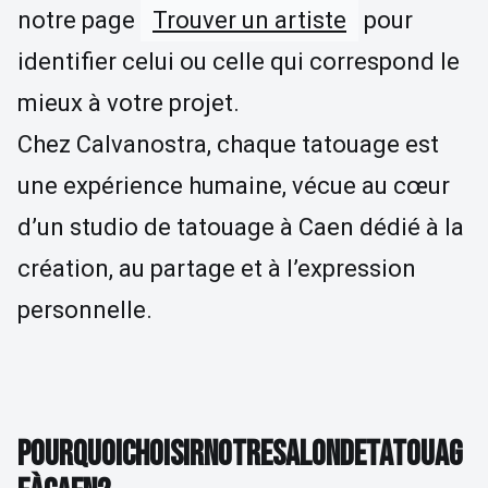
notre page
Trouver un artiste
pour
identifier celui ou celle qui correspond le
mieux à votre projet.
Chez Calvanostra, chaque tatouage est
une expérience humaine, vécue au cœur
d’un studio de tatouage à Caen dédié à la
création, au partage et à l’expression
personnelle.
POURQUOI CHOISIR NOTRE SALON DE TATOUAG
P
O
U
R
Q
U
O
I
C
H
O
I
S
I
R
N
O
T
R
E
S
A
L
O
N
D
E
T
A
T
O
U
A
G