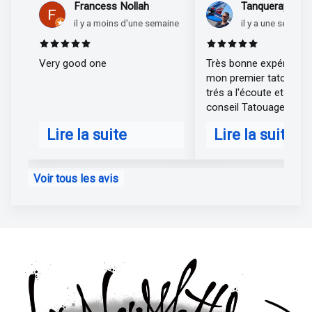
Francess Nollah
Tanqueray Matt
il y a moins d'une semaine
il y a une semaine
Rated 5 out of 5 stars
Rated 5 out of 
Very good one
Très bonne expérience
mon premier tatouage .
trés a l'écoute et de très bon
conseil Tatouage tres r
je suis hyper satisfait 
Lire la suite
Lire la suite
elodie
about Francess Nollah
about Tanquer
Voir tous les avis