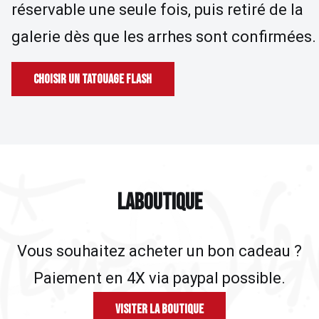
réservable une seule fois, puis retiré de la
galerie dès que les arrhes sont confirmées.
Choisir un tatouage flash
LA BOUTIQUE
L
A
B
O
U
T
I
Q
U
E
Vous souhaitez acheter un bon cadeau ?
Paiement en 4X via paypal possible.
Visiter la Boutique