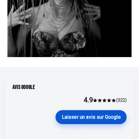
Marlène Lecoeur
Du 01 sept. au 05 sept.
AVIS GOOGLE
Découvrir
4.9
Marlène Lecoeur
(322)
Average rating 4.9 o
Laisser un avis sur Google