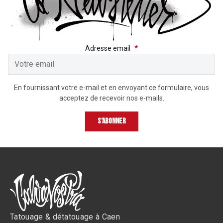
RECEVEZ LES DERNIÈRE
Adresse email
*
En fournissant votre e-mail et en envoyant ce formulaire, vous
acceptez de recevoir nos e-mails.
S’abonner
Tatouage & détatouage à Caen