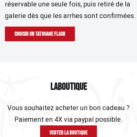
réservable une seule fois, puis retiré de la
galerie dès que les arrhes sont confirmées.
Choisir un tatouage flash
LA BOUTIQUE
L
A
B
O
U
T
I
Q
U
E
Vous souhaitez acheter un bon cadeau ?
Paiement en 4X via paypal possible.
Visiter la Boutique