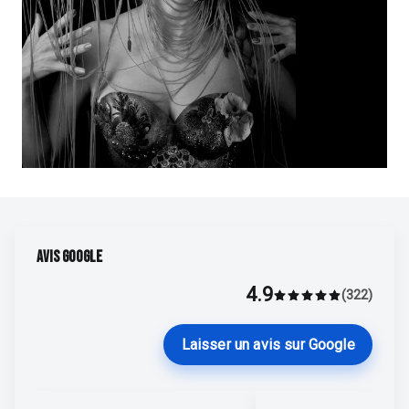
Marlène Lecoeur
Du 01 sept. au 05 sept.
AVIS GOOGLE
Découvrir
4.9
Marlène Lecoeur
(322)
Average rating 4.9 o
Laisser un avis sur Google