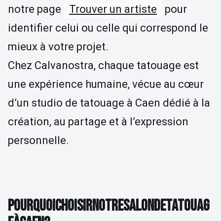
notre page
Trouver un artiste
pour
identifier celui ou celle qui correspond le
mieux à votre projet.
Chez Calvanostra, chaque tatouage est
une expérience humaine, vécue au cœur
d’un studio de tatouage à Caen dédié à la
création, au partage et à l’expression
personnelle.
POURQUOI CHOISIR NOTRE SALON DE TATOUAG
P
O
U
R
Q
U
O
I
C
H
O
I
S
I
R
N
O
T
R
E
S
A
L
O
N
D
E
T
A
T
O
U
A
G