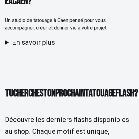
E
À
C
A
E
N
?
Un studio de tatouage à Caen pensé pour vous
accompagner, créer et donner vie à votre projet.
En savoir plus
TU CHERCHES TON PROCHAIN TATOUAGE FLAS
T
U
C
H
E
R
C
H
E
S
T
O
N
P
R
O
C
H
A
I
N
T
A
T
O
U
A
G
E
F
L
A
S
H
?
Découvre les derniers flashs disponibles
au shop. Chaque motif est unique,