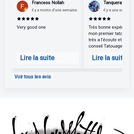
Francess Nollah
Tanqueray Matt
il y a moins d'une semaine
il y a une semaine
Rated 5 out of 5 stars
Rated 5 out of 
Very good one
Très bonne expérience
mon premier tatouage .
trés a l'écoute et de très bon
conseil Tatouage tres r
je suis hyper satisfait 
Lire la suite
Lire la suite
elodie
about Francess Nollah
about Tanquer
Voir tous les avis