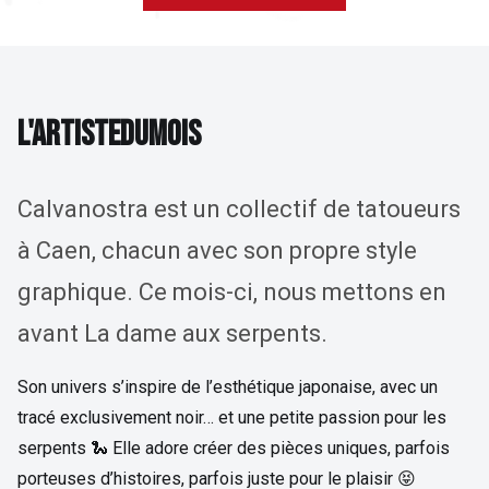
L'ARTISTE DU MOIS
L
'
A
R
T
I
S
T
E
D
U
M
O
I
S
Calvanostra est un collectif de tatoueurs
à Caen, chacun avec son propre style
graphique. Ce mois-ci, nous mettons en
avant La dame aux serpents.
Son univers s’inspire de l’esthétique japonaise, avec un
tracé exclusivement noir… et une petite passion pour les
serpents 🐍 Elle adore créer des pièces uniques, parfois
porteuses d’histoires, parfois juste pour le plaisir 😝