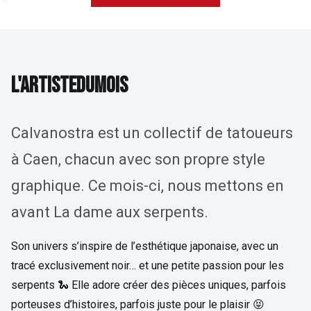
L'ARTISTE DU MOIS
L
'
A
R
T
I
S
T
E
D
U
M
O
I
S
Calvanostra est un collectif de tatoueurs
à Caen, chacun avec son propre style
graphique. Ce mois-ci, nous mettons en
avant La dame aux serpents.
Son univers s’inspire de l’esthétique japonaise, avec un
tracé exclusivement noir… et une petite passion pour les
serpents 🐍 Elle adore créer des pièces uniques, parfois
porteuses d’histoires, parfois juste pour le plaisir 😝