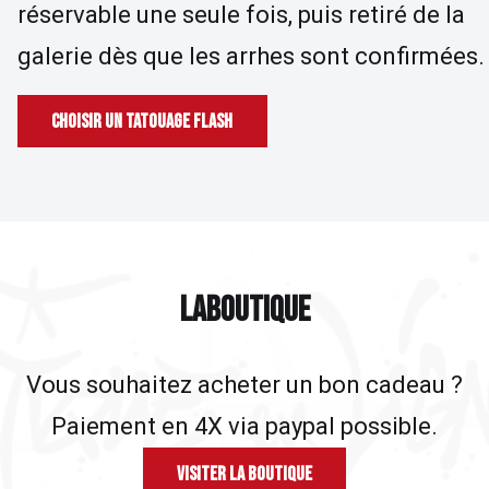
réservable une seule fois, puis retiré de la
galerie dès que les arrhes sont confirmées.
Choisir un tatouage flash
LA BOUTIQUE
L
A
B
O
U
T
I
Q
U
E
Vous souhaitez acheter un bon cadeau ?
Paiement en 4X via paypal possible.
Visiter la Boutique