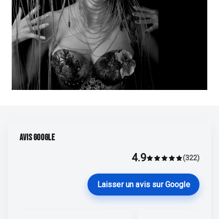
Marlène Lecoeur
Du 01 sept. au 05 sept.
AVIS GOOGLE
Découvrir
4.9
Marlène Lecoeur
(322)
Average rating 4.9 o
Laisser un avis sur Google