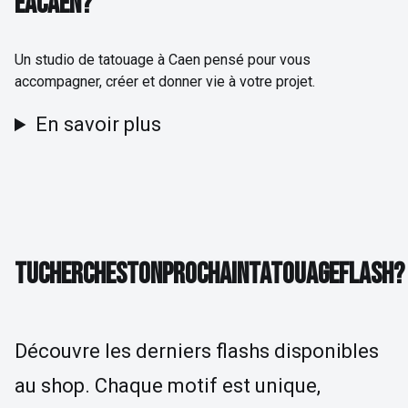
E
À
C
A
E
N
?
Un studio de tatouage à Caen pensé pour vous
accompagner, créer et donner vie à votre projet.
En savoir plus
TU CHERCHES TON PROCHAIN TATOUAGE FLAS
T
U
C
H
E
R
C
H
E
S
T
O
N
P
R
O
C
H
A
I
N
T
A
T
O
U
A
G
E
F
L
A
S
H
?
Découvre les derniers flashs disponibles
au shop. Chaque motif est unique,