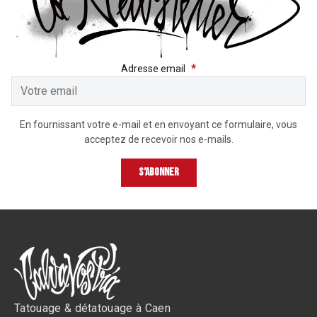
RECEVEZ LES DERNIÈRE
Adresse email
*
En fournissant votre e-mail et en envoyant ce formulaire, vous
acceptez de recevoir nos e-mails.
S’abonner
Tatouage & détatouage à Caen