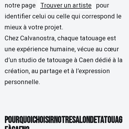
notre page
Trouver un artiste
pour
identifier celui ou celle qui correspond le
mieux à votre projet.
Chez Calvanostra, chaque tatouage est
une expérience humaine, vécue au cœur
d’un studio de tatouage à Caen dédié à la
création, au partage et à l’expression
personnelle.
POURQUOI CHOISIR NOTRE SALON DE TATOUAG
P
O
U
R
Q
U
O
I
C
H
O
I
S
I
R
N
O
T
R
E
S
A
L
O
N
D
E
T
A
T
O
U
A
G